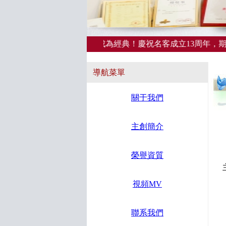
聲音演藝藝術，讓歌聲成為經典！慶祝名客成立13周年，期待
導航菜單
關于我們
主創簡介
榮譽資質
視頻MV
聯系我們