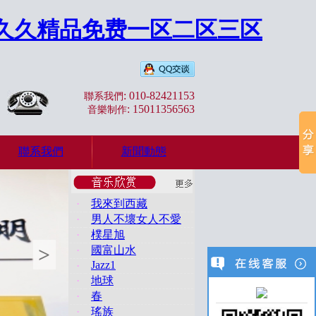
_久久精品免费一区二区三区
: 010-82421153
聯系我們
: 15011356563
音樂制作
聯系我們
新聞動態
·
我來到西藏
·
男人不壞女人不愛
·
樸星旭
>
·
國富山水
Jazz1
·
·
地球
·
春
·
瑤族