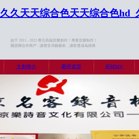
7久久天天综合色天天综合色hd
始于 2011 - 2023 專注高端音樂創作！專業音樂制作！
國資辦合作商戶 - 讓聲音演藝藝術，讓歌聲成為經典
主創簡介
榮譽資質
視頻MV