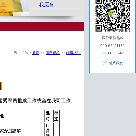
·
我愿意
客戶服務熱線
010-82421153
現在位置：
首頁
>>
項目價格
>>
錄音培訓
15011356563
聯系我們
訓
優秀學員推薦工作或留在我司工作。
課
備
色
時
注
12
課
家深度講解