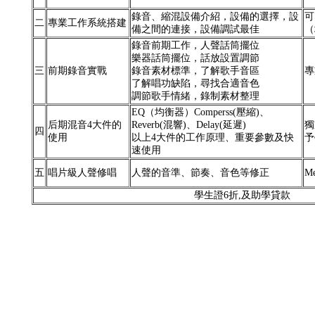
錄音、縮混設備介紹，設備的選擇，設
可
二
專業工作系統搭建
備之間的連接，設備調試最佳
（
錄音前期工作，人聲話筒擺位
樂器話筒擺位，話放設置調節
三
前期錄音實戰
錄音素材標準，了解歌手音區
專
了解唱功缺陷，尋找合適音色
調節歌手情緒，錄制素材整理
EQ（均衡器）Comperss(壓縮)、
后期混音4大件的
Reverb(混響)、Delay(延遲)
獨
四
使用
以上4大件的工作原理、重要參數及快
予
速使用
五
唱片級人聲修唱
人聲的音準、節奏、音色等修正
M
學生證6折,及助學貸款