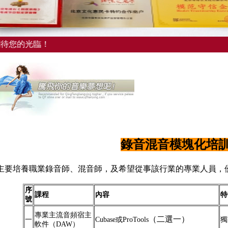
您的光臨！
錄音混音模塊化培
主要培養職業錄音師、混音師，及希望從事該行業的專業人員，
序
課程
內容
特
號
專業主流音頻宿主
（二選一）
一
Cubase或ProTools
獨
軟件（DAW）