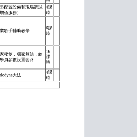
時
另配置設備和現場調試
4課
增值服務）
時
6課
業歌手輔助教學
時
16
家秘笈，獨家算法，給
課
學員參數設置套路
時
4課
elodyne大法
時