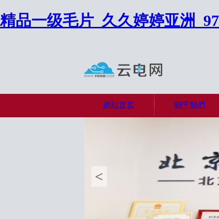
精品一级毛片_久久婷婷亚洲_9
網站首頁
關于我們
<