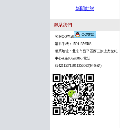
新聞動態
聯系我們
客服QQ在線
聯系手機：15011356563
聯系地址：北京市昌平區西三旗上奧世紀
中心A座806a\806b.電話：
82421153/15011356563(同微信)